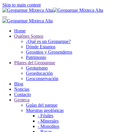
Skip to main content
Home
Quiénes Somos
¿Qué es un Geoparque?
Dónde Estamos
Geositios y Geosenderos
Patrimonio
Pilares del Geoparque
Geoturismo
Geoeducación
Geoconservación
Blog
Noticias
Contacto
Geoteca
Guías del parque
Muestras geológicas
- Fósiles
- Minerales
- Monolitos
- Rocas